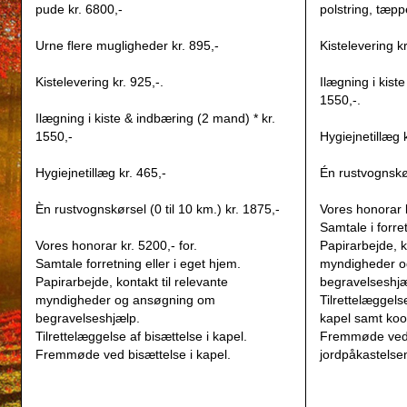
pude kr. 6800,-
polstring, tæpp
Urne flere mugligheder kr. 895,-
Kistelevering kr
Kistelevering kr. 925,-.
Ilægning i kist
1550,-.
Ilægning i kiste & indbæring (2 mand) * kr.
1550,-
Hygiejnetillæg k
Hygiejnetillæg kr. 465,-
Én rustvognskør
Èn rustvognskørsel (0 til 10 km.) kr. 1875,-
Vores honorar k
Samtale i forret
Vores honorar kr. 5200,- for.
Papirarbejde, k
Samtale forretning eller i eget hjem.
myndigheder o
Papirarbejde, kontakt til relevante
begravelseshjæ
myndigheder og ansøgning om
Tilrettelæggelse
begravelseshjælp.
kapel samt koo
Tilrettelæggelse af bisættelse i kapel.
Fremmøde ved 
Fremmøde ved bisættelse i kapel.
jordpåkastelse