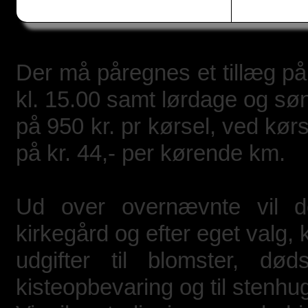
Der må påregnes et tillæg på
kl. 15.00 samt lørdage og sø
på 950 kr. pr kørsel, ved kørs
på kr. 44,- per kørende km.
Ud over overnævnte vil de
kirkegård og efter eget valg
udgifter til blomster, død
kisteopbevaring og til stenhu