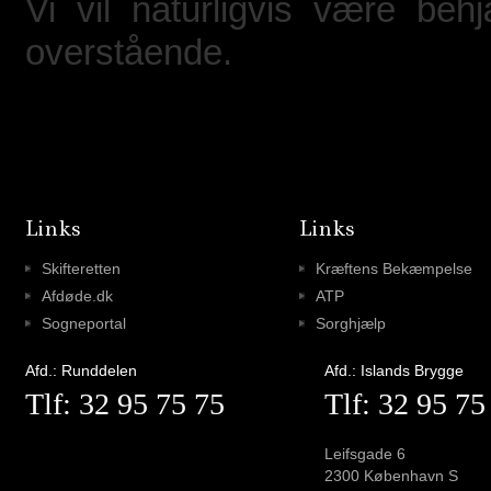
Vi vil naturligvis være beh
overstående.
Links
Links
Skifteretten
Kræftens Bekæmpelse
Afdøde.dk
ATP
Sogneportal
Sorghjælp
Afd.: Runddelen
Afd.: Islands Brygge
Tlf: 32 95 75 75
Tlf: 32 95 75
Leifsgade 6
2300 København S